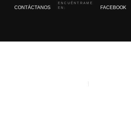
ENCUÉNTRAME
CONTÁCTANOS
FACEBOOK
EN:
 CON EL PROGRAMA KIT DIGITAL POR LOS FONDOS NEXT 
RECUPERACIÓN Y RESILIENCIA
AVISO LEGAL
POLÍTICA DE PRIV
IAL MEDIA
ACCESIBILIDAD