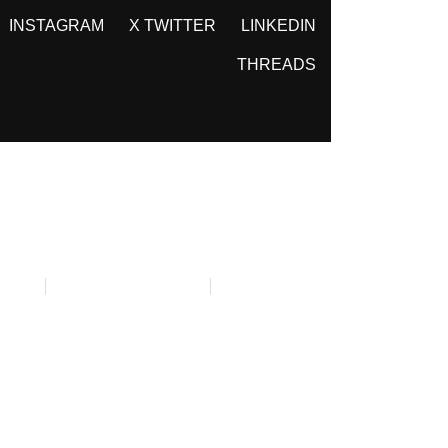
INSTAGRAM
X TWITTER
LINKEDIN
THREADS
GENERATION (EU) DEL MECANISMO DE
ACIDAD
POLÍTICA DE COOKIES