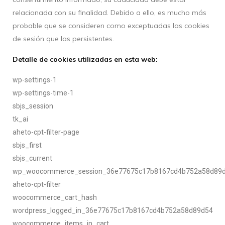
relacionada con su finalidad. Debido a ello, es mucho más
probable que se consideren como exceptuadas las cookies
de sesión que las persistentes.
Detalle de cookies utilizadas en esta web:
wp-settings-1
wp-settings-time-1
sbjs_session
tk_ai
aheto-cpt-filter-page
sbjs_first
sbjs_current
wp_woocommerce_session_36e77675c17b8167cd4b752a58d89
aheto-cpt-filter
woocommerce_cart_hash
wordpress_logged_in_36e77675c17b8167cd4b752a58d89d54
woocommerce_items_in_cart