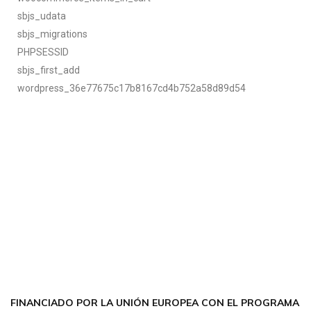
sbjs_udata
sbjs_migrations
PHPSESSID
sbjs_first_add
wordpress_36e77675c17b8167cd4b752a58d89d54
CONTÁCTANOS
Encuéntrame en:
FACEBOOK
INSTAGRAM
X TWITTER
LINKEDIN
THREADS
FINANCIADO POR LA UNIÓN EUROPEA CON EL PROGRAMA