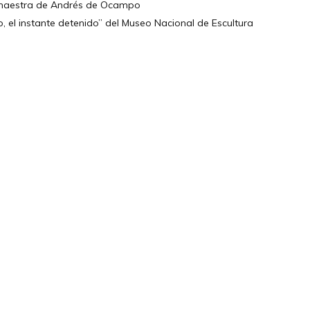
a maestra de Andrés de Ocampo
lo, el instante detenido” del Museo Nacional de Escultura
TANOS
Encuéntrame en:
FACEBOOK
INSTAGRAM
X TWITTER
LINKEDIN