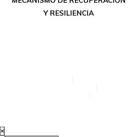
MECANISMO DE RECUPERACIÓN
Y RESILIENCIA
CREADA POR BLOOM SOCIAL MEDIA
AVISO LEGAL
POLÍTICA DE PRIVACIDAD
POLÍTICA DE COOKIES
ACCESIBILIDAD