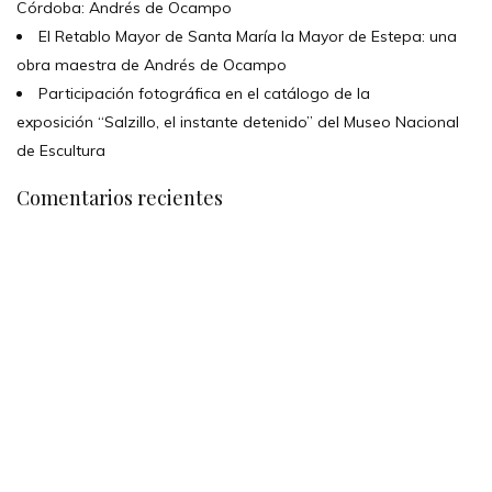
Córdoba: Andrés de Ocampo
El Retablo Mayor de Santa María la Mayor de Estepa: una
obra maestra de Andrés de Ocampo
Participación fotográfica en el catálogo de la
exposición “Salzillo, el instante detenido” del Museo Nacional
de Escultura
Comentarios recientes
TANOS
Encuéntrame en:
FACEBOOK
INSTAGRAM
X TWITTER
LINKEDIN