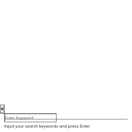
Creada por Bloom Social Media
Aviso Legal
Política de Privacidad
Política de Cookies
Accesibilidad
Input your search keywords and press Enter.