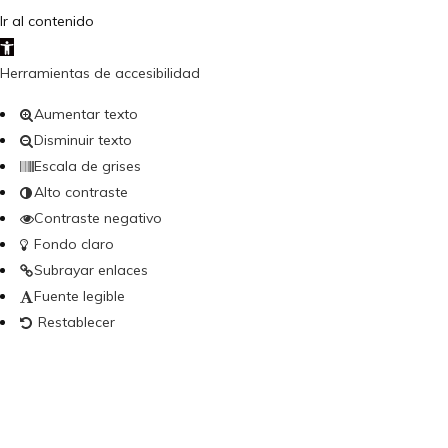
Ir al contenido
Abrir barra de herramientas
Herramientas de accesibilidad
Aumentar texto
Disminuir texto
Escala de grises
Alto contraste
Contraste negativo
Fondo claro
Subrayar enlaces
Fuente legible
Restablecer