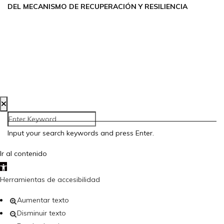
DEL MECANISMO DE RECUPERACIÓN Y RESILIENCIA
Aviso Legal
Política de Privacidad
Política de Cookies
Accesibilidad
Creada por Bloom Social Media
Input your search keywords and press Enter.
Ir al contenido
Abrir barra de herramientas
Herramientas de accesibilidad
Aumentar texto
Disminuir texto