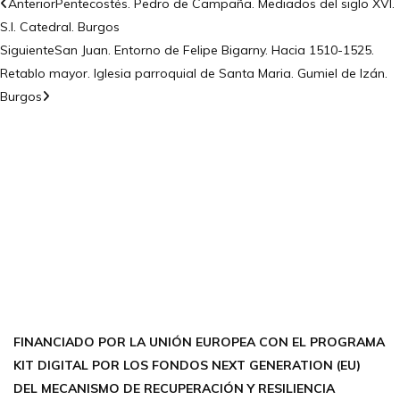
Anterior
Pentecostés. Pedro de Campaña. Mediados del siglo XVI.
S.I. Catedral. Burgos
Siguiente
San Juan. Entorno de Felipe Bigarny. Hacia 1510-1525.
Retablo mayor. Iglesia parroquial de Santa Maria. Gumiel de Izán.
Burgos
CONTÁCTANOS
Encuéntrame en:
FACEBOOK
INSTAGRAM
X TWITTER
LINKEDIN
THREADS
FINANCIADO POR LA UNIÓN EUROPEA CON EL PROGRAMA
KIT DIGITAL POR LOS FONDOS NEXT GENERATION (EU)
DEL MECANISMO DE RECUPERACIÓN Y RESILIENCIA