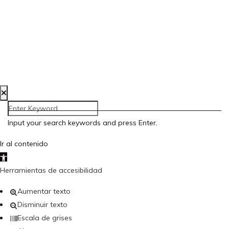
Aviso Legal
Política de Privacidad
Política de Cookies
Accesibilidad
Creada por Bloom Social Media
Input your search keywords and press Enter.
Ir al contenido
Abrir barra de herramientas
Herramientas de accesibilidad
Aumentar texto
Disminuir texto
Escala de grises