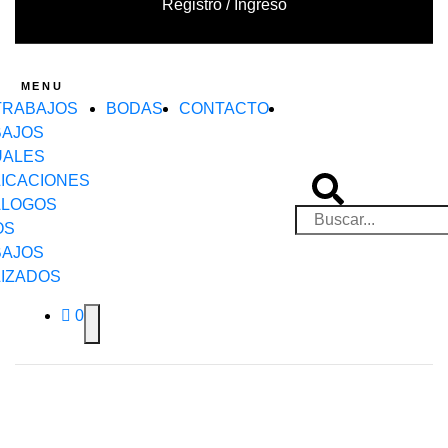
Registro / Ingreso
MENU
TRABAJOS
BODAS
CONTACTO
BAJOS
UALES
ICACIONES
ÁLOGOS
OS
BAJOS
IZADOS
0