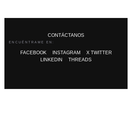
CONTÁCTANOS
ENCUÉNTRAME EN:
FACEBOOK
INSTAGRAM
X TWITTER
LINKEDIN
THREADS
FINANCIADO POR LA UNIÓN
EUROPEA CON EL PROGRAMA KIT
DIGITAL POR LOS FONDOS NEXT