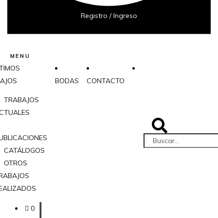
Registro / Ingreso
MENU
TIMOS
AJOS
BODAS
CONTACTO
TRABAJOS
CTUALES
UBLICACIONES
CATÁLOGOS
OTROS
RABAJOS
EALIZADOS
0