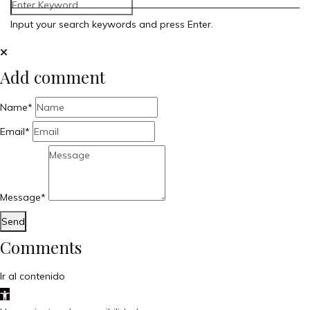
Input your search keywords and press Enter.
Add comment
Name*
Email*
Message*
Send
Comments
Ir al contenido
Abrir barra de herramientas