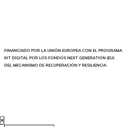
FACEBOOK
INSTAGRAM
X TWITTER
LINKEDIN
THREADS
FINANCIADO POR LA UNIÓN EUROPEA CON EL PROGRAMA
KIT DIGITAL POR LOS FONDOS NEXT GENERATION (EU)
DEL MECANISMO DE RECUPERACIÓN Y RESILIENCIA
Aviso Legal
Política de Privacidad
Política de Cookies
Accesibilidad
Creada por Bloom Social Media