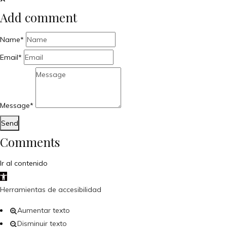
Add comment
Name*
Email*
Message*
Send
Comments
Ir al contenido
Abrir barra de herramientas
Herramientas de accesibilidad
Aumentar texto
Disminuir texto