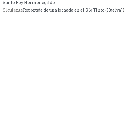
Santo Rey Hermenegildo
Siguiente
Reportaje de una jornada en el Río Tinto (Huelva)
CONTÁCTANOS
Encuéntrame en:
FACEBOOK
INSTAGRAM
X TWITTER