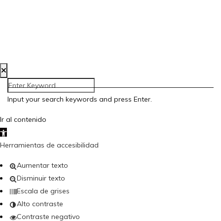
Aviso Legal
Política de Privacidad
Política de Cookies
Accesibilidad
Creada por Bloom Social Media
Input your search keywords and press Enter.
Ir al contenido
Abrir barra de herramientas
Herramientas de accesibilidad
Aumentar texto
Disminuir texto
Escala de grises
Alto contraste
Contraste negativo