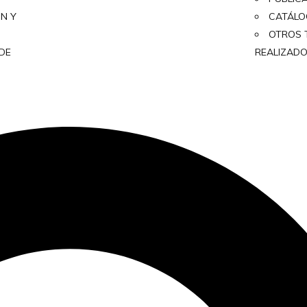
ON Y
CATÁL
OTROS 
 DE
REALIZAD