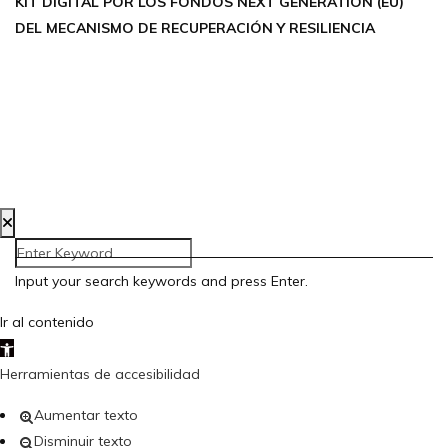
KIT DIGITAL POR LOS FONDOS NEXT GENERATION (EU)
DEL MECANISMO DE RECUPERACIÓN Y RESILIENCIA
Aviso Legal
Política de Privacidad
Política de Cookies
Accesibilidad
Creada por Bloom Social Media
Input your search keywords and press Enter.
Ir al contenido
Abrir barra de herramientas
Herramientas de accesibilidad
Aumentar texto
Disminuir texto