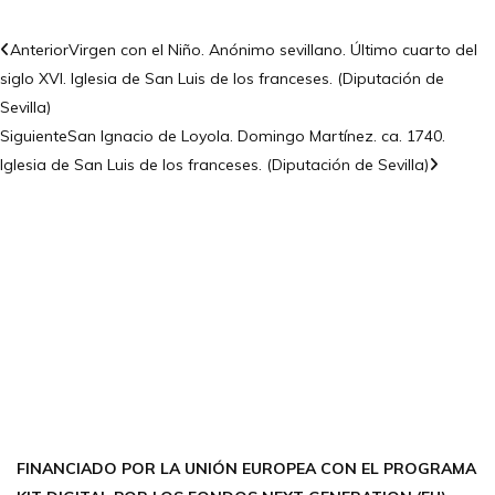
Anterior
Virgen con el Niño. Anónimo sevillano. Último cuarto del
siglo XVI. Iglesia de San Luis de los franceses. (Diputación de
Sevilla)
Siguiente
San Ignacio de Loyola. Domingo Martínez. ca. 1740.
Iglesia de San Luis de los franceses. (Diputación de Sevilla)
CONTÁCTANOS
Encuéntrame en:
FACEBOOK
INSTAGRAM
X TWITTER
LINKEDIN
THREADS
FINANCIADO POR LA UNIÓN EUROPEA CON EL PROGRAMA