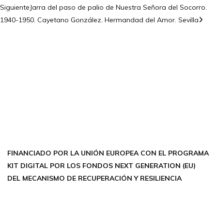
Siguiente
Jarra del paso de palio de Nuestra Señora del Socorro.
1940-1950. Cayetano González. Hermandad del Amor. Sevilla
CONTÁCTANOS
Encuéntrame en:
FACEBOOK
INSTAGRAM
X TWITTER
LINKEDIN
THREADS
FINANCIADO POR LA UNIÓN EUROPEA CON EL PROGRAMA
KIT DIGITAL POR LOS FONDOS NEXT GENERATION (EU)
DEL MECANISMO DE RECUPERACIÓN Y RESILIENCIA