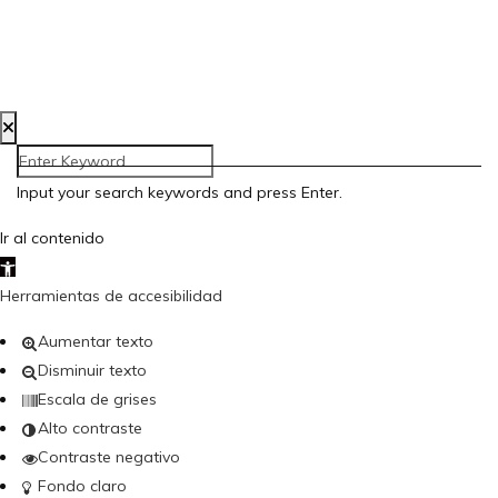
Aviso Legal
Política de Privacidad
Política de Cookies
Accesibilidad
Creada por Bloom Social Media
Input your search keywords and press Enter.
Ir al contenido
Abrir barra de herramientas
Herramientas de accesibilidad
Aumentar texto
Disminuir texto
Escala de grises
Alto contraste
Contraste negativo
Fondo claro