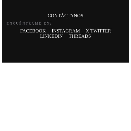
CONTÁCTANOS
ENCUÉNTRAME EN:
FACEBOOK
INSTAGRAM
X TWITTER
LINKEDIN
THREADS
FINANCIADO POR LA UNIÓN EUROPEA
CON EL PROGRAMA KIT DIGITAL POR
LOS FONDOS NEXT GENERATION (EU)
DEL MECANISMO DE RECUPERACIÓN
Y RESILIENCIA