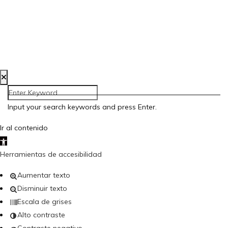
Aviso Legal
Política de Privacidad
Política de Cookies
Accesibilidad
Creada por Bloom Social Media
Input your search keywords and press Enter.
Ir al contenido
Abrir barra de herramientas
Herramientas de accesibilidad
Aumentar texto
Disminuir texto
Escala de grises
Alto contraste