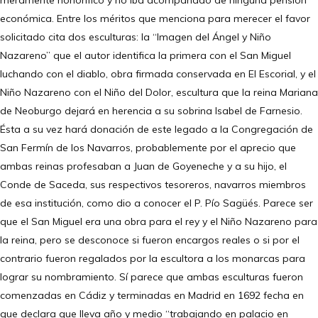
meramente honorífico y no iba acompañado de ninguna pensión
económica. Entre los méritos que menciona para merecer el favor
solicitado cita dos esculturas: la “Imagen del Ángel y Niño
Nazareno” que el autor identifica la primera con el San Miguel
luchando con el diablo, obra firmada conservada en El Escorial, y el
Niño Nazareno con el Niño del Dolor, escultura que la reina Mariana
de Neoburgo dejará en herencia a su sobrina Isabel de Farnesio.
Ésta a su vez hará donación de este legado a la Congregación de
San Fermín de los Navarros, probablemente por el aprecio que
ambas reinas profesaban a Juan de Goyeneche y a su hijo, el
Conde de Saceda, sus respectivos tesoreros, navarros miembros
de esa institución, como dio a conocer el P. Pío Sagüés. Parece ser
que el San Miguel era una obra para el rey y el Niño Nazareno para
la reina, pero se desconoce si fueron encargos reales o si por el
contrario fueron regalados por la escultora a los monarcas para
lograr su nombramiento. Sí parece que ambas esculturas fueron
comenzadas en Cádiz y terminadas en Madrid en 1692 fecha en
que declara que lleva año y medio “trabajando en palacio en