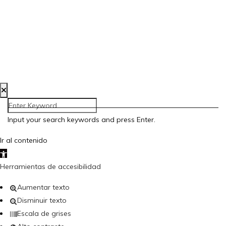
Aviso Legal
Política de Privacidad
Política de Cookies
Accesibilidad
Creada por Bloom Social Media
Input your search keywords and press Enter.
Ir al contenido
Abrir barra de herramientas
Herramientas de accesibilidad
Aumentar texto
Disminuir texto
Escala de grises