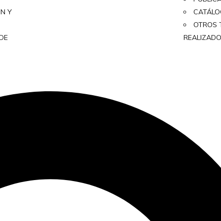
ON Y
CATÁL
OTROS 
 DE
REALIZAD