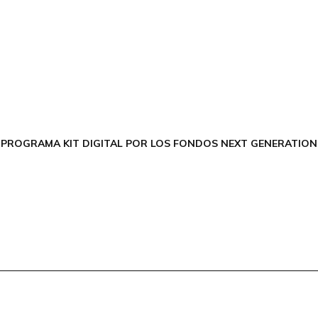
CONTÁCTANOS
Encuéntrame en:
FACEBOOK
INSTAGRAM
X TWITTER
LINKEDIN
THREADS
 PROGRAMA KIT DIGITAL POR LOS FONDOS NEXT GENERATION 
Aviso Legal
Política de Priv