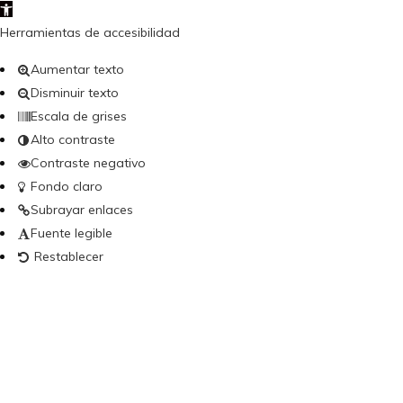
Abrir barra de herramientas
Herramientas de accesibilidad
Aumentar texto
Disminuir texto
Escala de grises
Alto contraste
Contraste negativo
Fondo claro
Subrayar enlaces
Fuente legible
Restablecer