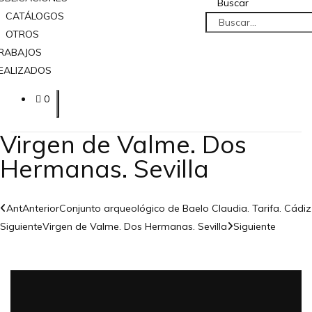
Buscar
CATÁLOGOS
OTROS
RABAJOS
EALIZADOS
0
Virgen de Valme. Dos
Hermanas. Sevilla
Ant
Anterior
Conjunto arqueológico de Baelo Claudia. Tarifa. Cádiz
Siguiente
Virgen de Valme. Dos Hermanas. Sevilla
Siguiente