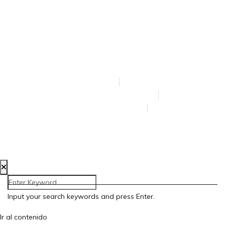
CREADA POR BLOOM SOCIAL MEDIA
AVISO LEGAL
POLÍTICA DE PRIVACIDAD
POLÍTICA DE COOKIES
ACCESIBILIDAD
Input your search keywords and press Enter.
Ir al contenido