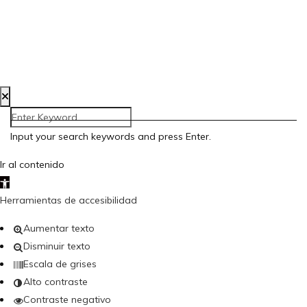
Aviso Legal
Política de Privacidad
Política de Cookies
Accesibilidad
Creada por Bloom Social Media
Input your search keywords and press Enter.
Ir al contenido
Abrir barra de herramientas
Herramientas de accesibilidad
Aumentar texto
Disminuir texto
Escala de grises
Alto contraste
Contraste negativo