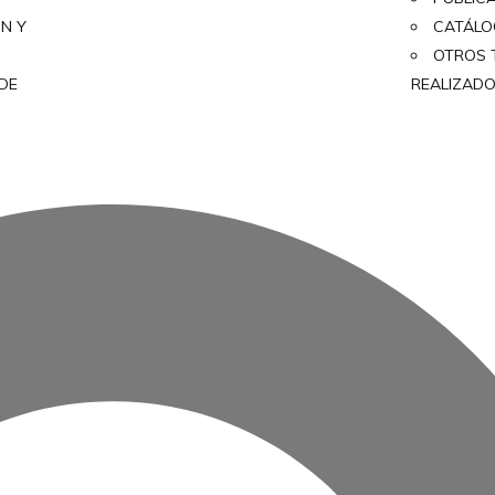
ON Y
CATÁL
OTROS 
 DE
REALIZAD