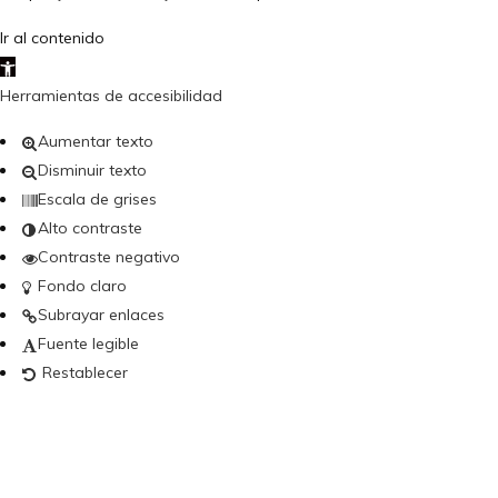
Ir al contenido
Abrir barra de herramientas
Herramientas de accesibilidad
Aumentar texto
Disminuir texto
Escala de grises
Alto contraste
Contraste negativo
Fondo claro
Subrayar enlaces
Fuente legible
Restablecer