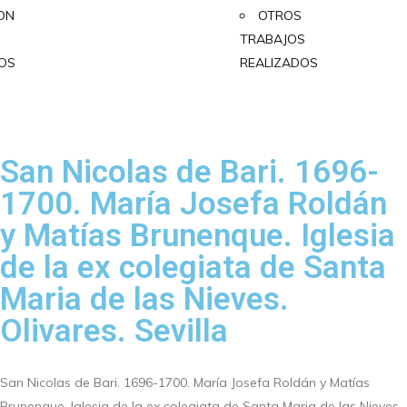
ON
OTROS
TRABAJOS
IOS
REALIZADOS
San Nicolas de Bari. 1696-
1700. María Josefa Roldán
y Matías Brunenque. Iglesia
de la ex colegiata de Santa
Maria de las Nieves.
Olivares. Sevilla
San Nicolas de Bari. 1696-1700. María Josefa Roldán y Matías
Brunenque. Iglesia de la ex colegiata de Santa Maria de las Nieves.