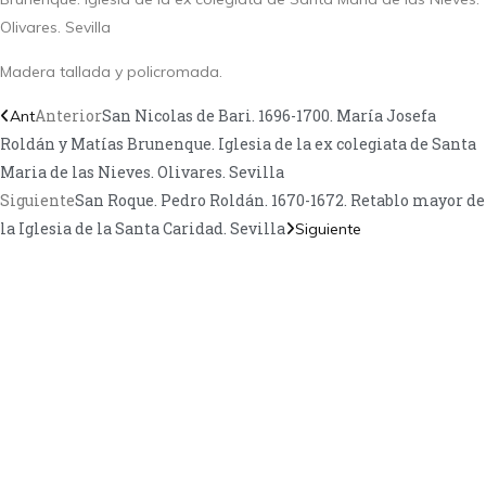
Olivares. Sevilla
Madera tallada y policromada.
Anterior
San Nicolas de Bari. 1696-1700. María Josefa
Ant
Roldán y Matías Brunenque. Iglesia de la ex colegiata de Santa
Maria de las Nieves. Olivares. Sevilla
Siguiente
San Roque. Pedro Roldán. 1670-1672. Retablo mayor de
la Iglesia de la Santa Caridad. Sevilla
Siguiente
TANOS
Encuéntrame en:
FACEBOOK
INSTAGRAM
X TWITTER
LINKEDIN