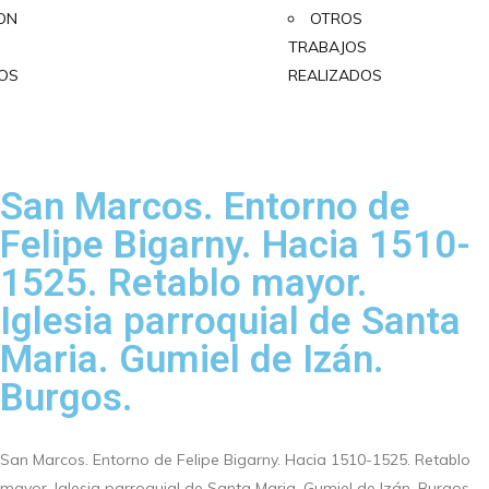
ON
OTROS
TRABAJOS
IOS
REALIZADOS
San Marcos. Entorno de
Felipe Bigarny. Hacia 1510-
1525. Retablo mayor.
Iglesia parroquial de Santa
Maria. Gumiel de Izán.
Burgos.
San Marcos. Entorno de Felipe Bigarny. Hacia 1510-1525. Retablo
mayor. Iglesia parroquial de Santa Maria. Gumiel de Izán. Burgos.