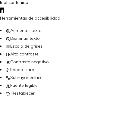
Ir al contenido
Abrir barra de herramientas
Herramientas de accesibilidad
Aumentar texto
Disminuir texto
Escala de grises
Alto contraste
Contraste negativo
Fondo claro
Subrayar enlaces
Fuente legible
Restablecer