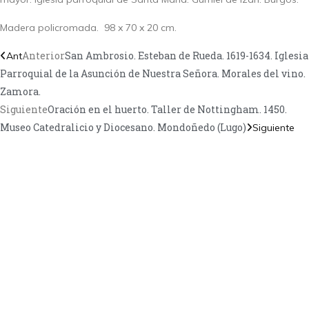
Madera policromada. 98 x 70 x 20 cm.
Anterior
San Ambrosio. Esteban de Rueda. 1619-1634. Iglesia
Ant
Parroquial de la Asunción de Nuestra Señora. Morales del vino.
Zamora.
Siguiente
Oración en el huerto. Taller de Nottingham. 1450.
Museo Catedralicio y Diocesano. Mondoñedo (Lugo)
Siguiente
TANOS
Encuéntrame en:
FACEBOOK
INSTAGRAM
X TWITTER
LINKEDIN