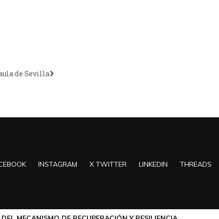
aula de Sevilla
CEBOOK
INSTAGRAM
X TWITTER
LINKEDIN
THREADS
DEL MECANISMO DE RECUPERACIÓN Y RESILIENCIA