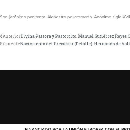
San Jerónimo penitente. Alabastro policromado. Anónimo siglo XVII
Anterior
Divina Pastora y Pastorcito. Manuel Gutiérrez Reyes C
Siguiente
Nacimiento del Precursor (Detalle). Hernando de Vall
FINANCIADO POR LA UNIÓN EUROPEA CON EL PRO