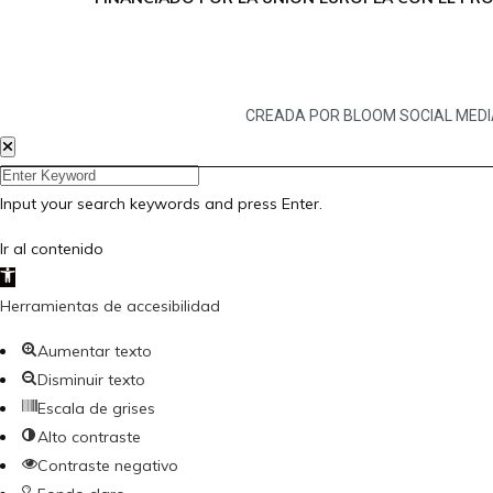
CREADA POR BLOOM SOCIAL MED
Input your search keywords and press Enter.
Ir al contenido
Abrir barra de herramientas
Herramientas de accesibilidad
Aumentar texto
Disminuir texto
Escala de grises
Alto contraste
Contraste negativo