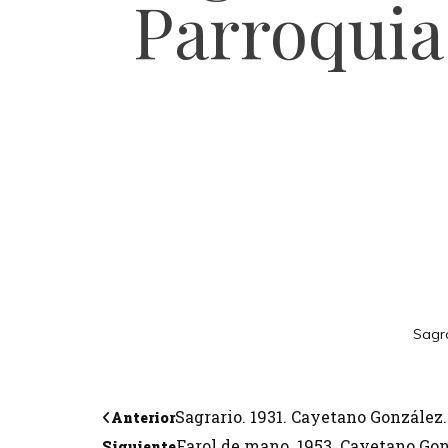
Parroqui
Sagra
Sagrario. 1931. Cayetano González.
Anterior
Farol de mano. 1953. Cayetano Go
Siguiente