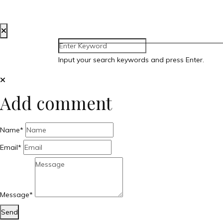
CREADA POR BLOOM SOC
Input your search keywords and press Enter.
Add comment
Name*
Email*
Message*
Send