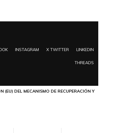
OOK
INSTAGRAM
X TWITTER
LINKEDIN
THREADS
N (EU) DEL MECANISMO DE RECUPERACIÓN Y
VACIDAD
POLÍTICA DE COOKIES