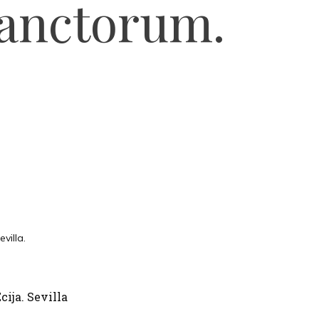
anctorum.
villa.
ija. Sevilla