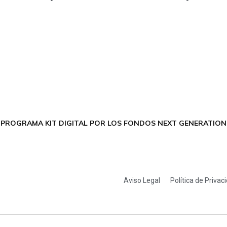
CONTÁCTANOS
Encuéntrame en:
FACEBOOK
INSTAGRAM
X TWITTER
LINKEDIN
THREADS
 PROGRAMA KIT DIGITAL POR LOS FONDOS NEXT GENERATION 
Aviso Legal
Política de Privac