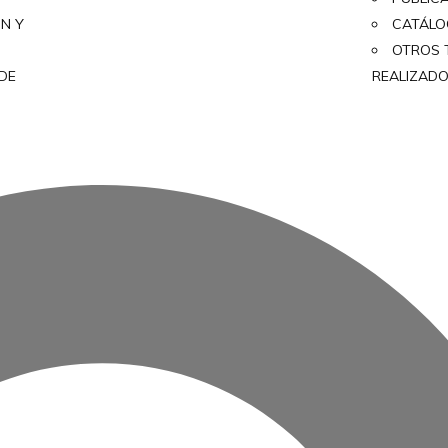
ON Y
CATÁL
OTROS 
 DE
REALIZAD