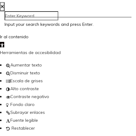
Input your search keywords and press Enter.
Ir al contenido
Abrir barra de herramientas
Herramientas de accesibilidad
Aumentar texto
Disminuir texto
Escala de grises
Alto contraste
Contraste negativo
Fondo claro
Subrayar enlaces
Fuente legible
Restablecer