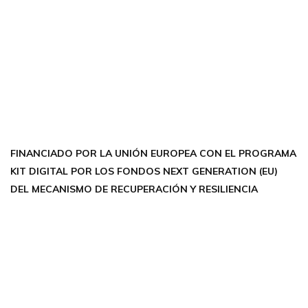
CONTÁCTANOS
Encuéntrame en:
FACEBOOK
INSTAGRAM
X TWITTER
LINKEDIN
THREADS
FINANCIADO POR LA UNIÓN EUROPEA CON EL PROGRAMA
KIT DIGITAL POR LOS FONDOS NEXT GENERATION (EU)
DEL MECANISMO DE RECUPERACIÓN Y RESILIENCIA
Aviso Legal
Política de Privacidad
Política de Cookies
Accesibilidad
Creada por Bloom Social Media