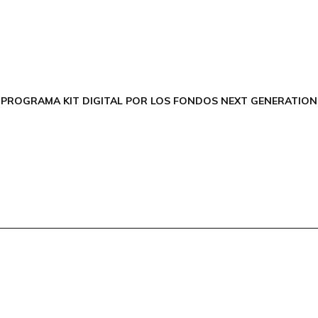
FACEBOOK
INSTAGRAM
X TWITTER
LINKEDIN
THREADS
 PROGRAMA KIT DIGITAL POR LOS FONDOS NEXT GENERATION 
Aviso Legal
Política de Priv