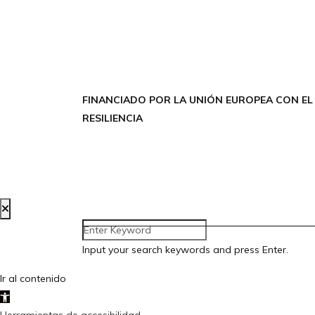
FINANCIADO POR LA UNIÓN EUROPEA CON EL
RESILIENCIA
Creada por Bloom Social Media
Input your search keywords and press Enter.
Ir al contenido
Abrir barra de herramientas
Herramientas de accesibilidad