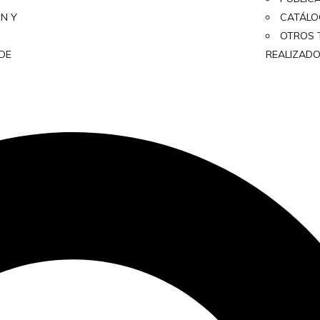
ON Y
CATÁL
OTROS 
 DE
REALIZAD