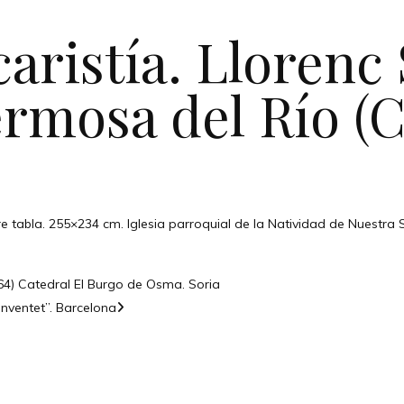
caristía. Llorenc
ermosa del Río (C
e tabla. 255×234 cm. Iglesia parroquial de la Natividad de Nuestra 
464) Catedral El Burgo de Osma. Soria
onventet”. Barcelona
CONTÁCTANOS
Encuéntrame en: