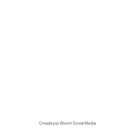
TANOS
Encuéntrame en:
FACEBOOK
INSTAGRAM
X TWITTER
LINKEDIN
Creada por Bloom Social Media