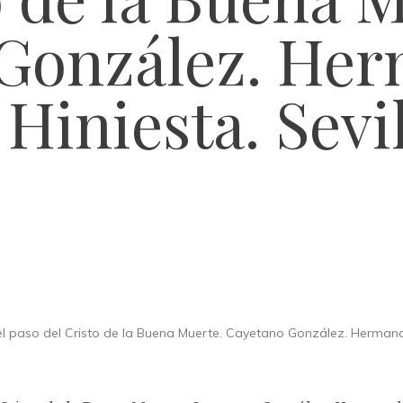
González. He
 Hiniesta. Sevi
l paso del Cristo de la Buena Muerte. Cayetano González. Hermandad