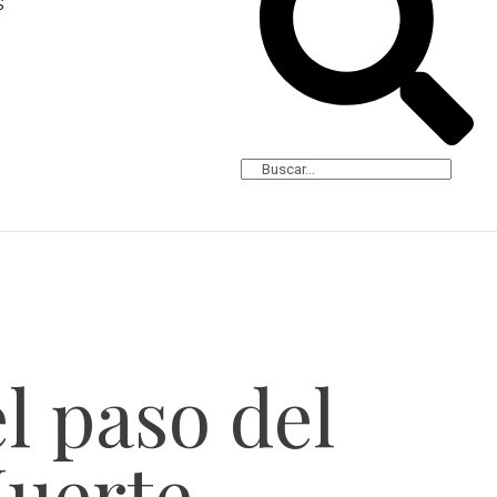
S
l paso del
uerte.