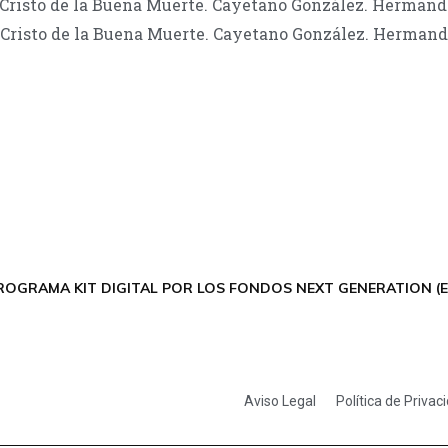
 Cristo de la Buena Muerte. Cayetano González. Hermanda
 Cristo de la Buena Muerte. Cayetano González. Hermanda
CONTÁCTANOS
Encuéntrame en:
FACEBOOK
INSTAGRAM
X TWITTER
LINKEDIN
THREADS
ROGRAMA KIT DIGITAL POR LOS FONDOS NEXT GENERATION (E
Aviso Legal
Política de Privac