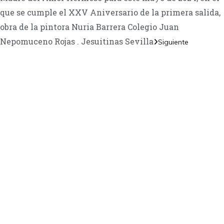
que se cumple el XXV Aniversario de la primera salida,
obra de la pintora Nuria Barrera Colegio Juan
Nepomuceno Rojas . Jesuitinas Sevilla
Siguiente
TANOS
Encuéntrame en:
FACEBOOK
INSTAGRAM
X TWITTER
LINKEDIN