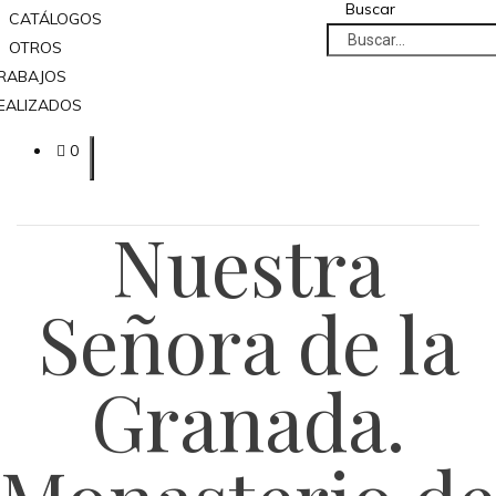
Buscar
CATÁLOGOS
OTROS
RABAJOS
EALIZADOS
0
Nuestra
Señora de la
Granada.