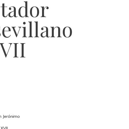
stador
evillano
XVII
an Jerónimo
XVII.