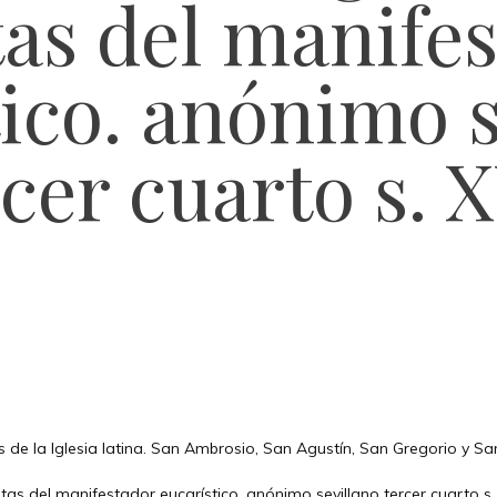
as del manife
tico. anónimo s
cer cuarto s. 
 de la Iglesia latina. San Ambrosio, San Agustín, San Gregorio y S
tas del manifestador eucarístico. anónimo sevillano tercer cuarto s. 