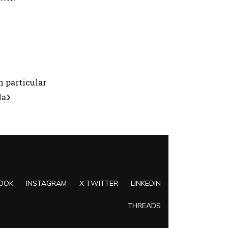
n particular
la
OOK
INSTAGRAM
X TWITTER
LINKEDIN
THREADS