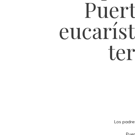
Puert
eucarís
ter
Los padres
Puer