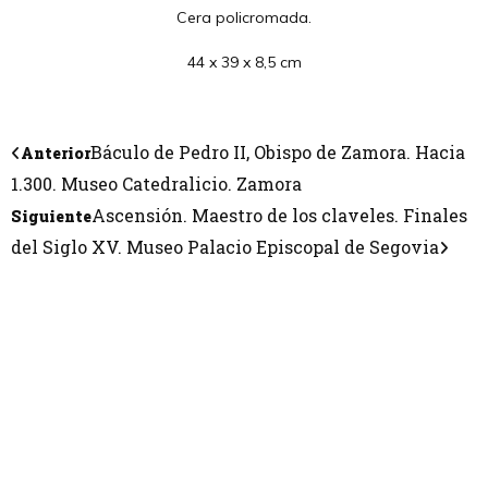
Cera policromada.
44 x 39 x 8,5 cm
Báculo de Pedro II, Obispo de Zamora. Hacia
Anterior
1.300. Museo Catedralicio. Zamora
Ascensión. Maestro de los claveles. Finales
Siguiente
del Siglo XV. Museo Palacio Episcopal de Segovia
CONTÁCTANOS
Encuéntrame en:
FACEBOOK
INSTAGRAM
X TWITTER
LINKEDIN