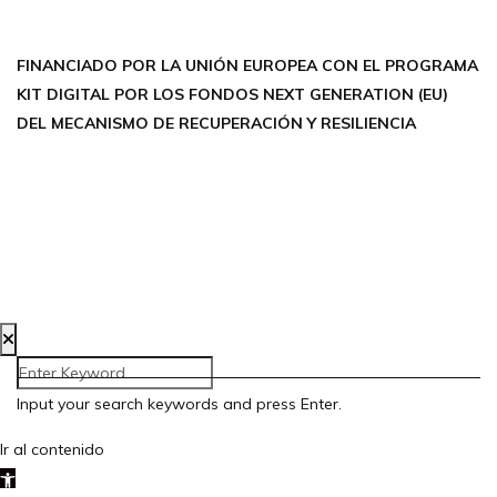
THREADS
FINANCIADO POR LA UNIÓN EUROPEA CON EL PROGRAMA
KIT DIGITAL POR LOS FONDOS NEXT GENERATION (EU)
DEL MECANISMO DE RECUPERACIÓN Y RESILIENCIA
Aviso Legal
Política de Privacidad
Política de Cookies
Accesibilidad
Creada por Bloom Social Media
Input your search keywords and press Enter.
Ir al contenido
Abrir barra de herramientas