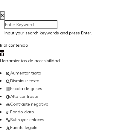
Input your search keywords and press Enter.
Ir al contenido
Abrir barra de herramientas
Herramientas de accesibilidad
Aumentar texto
Disminuir texto
Escala de grises
Alto contraste
Contraste negativo
Fondo claro
Subrayar enlaces
Fuente legible