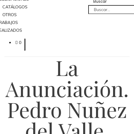
Buscar
CATÁLOGOS
OTROS
RABAJOS
EALIZADOS
0
La
Anunciación.
Pedro Nuñez
del Valle.