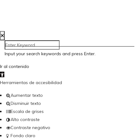
Política de Privacidad
Política de Cookies
Accesibilidad
Input your search keywords and press Enter.
Ir al contenido
Abrir barra de herramientas
Herramientas de accesibilidad
Aumentar texto
Disminuir texto
Escala de grises
Alto contraste
Contraste negativo
Fondo claro