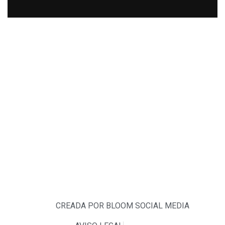
FINANCIADO POR LA UNIÓN
EUROPEA CON EL PROGRAMA KIT
DIGITAL POR LOS FONDOS NEXT
GENERATION (EU) DEL MECANISMO
DE RECUPERACIÓN Y RESILIENCIA
CREADA POR BLOOM SOCIAL MEDIA