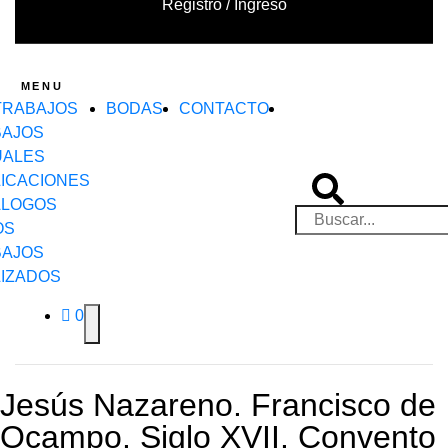
Registro / Ingreso
MENU
TRABAJOS
BODAS
CONTACTO
BAJOS
UALES
ICACIONES
ÁLOGOS
OS
BAJOS
IZADOS
0
Jesús Nazareno. Francisco de
Ocampo. Siglo XVII. Convento