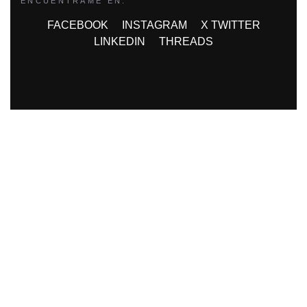
ENCUÉNTRAME EN:
FACEBOOK
INSTAGRAM
X TWITTER
LINKEDIN
THREADS
FINANCIADO POR LA UNIÓN
EUROPEA CON EL PROGRAMA KIT
DIGITAL POR LOS FONDOS NEXT
GENERATION (EU) DEL MECANISMO
DE RECUPERACIÓN Y RESILIENCIA