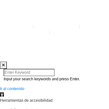
AVISO LEGAL
POLÍTICA DE PRIVACIDAD
POLÍTICA DE COOKIES
ACCESIBILIDAD
CREADA POR BLOOM SOCIAL MEDIA
Input your search keywords and press Enter.
Ir al contenido
Abrir barra de herramientas
Herramientas de accesibilidad