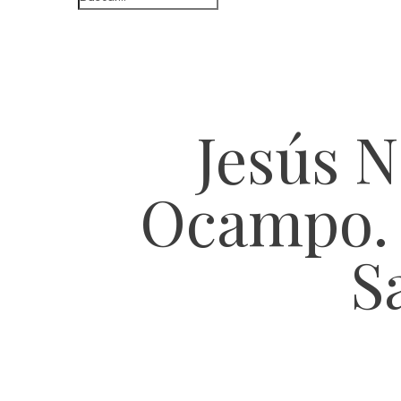
Jesús N
Ocampo. 
S