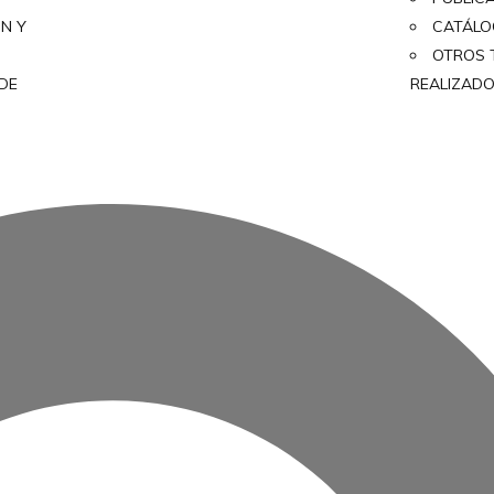
ON Y
CATÁL
OTROS 
 DE
REALIZAD