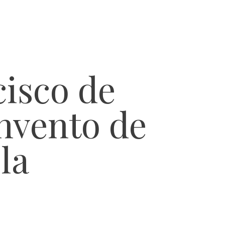
cisco de
nvento de
la