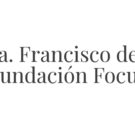
. Francisco d
undación Foc