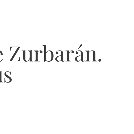
e Zurbarán.
us