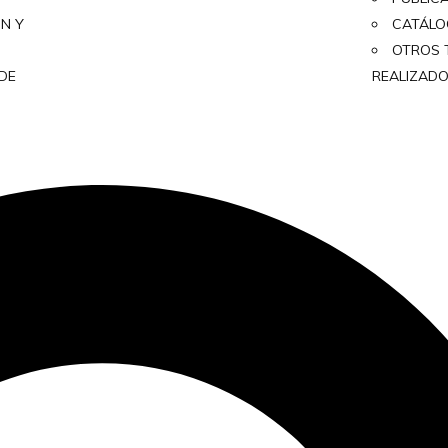
ON Y
CATÁL
OTROS 
 DE
REALIZAD