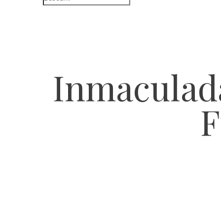
Inmaculada
F