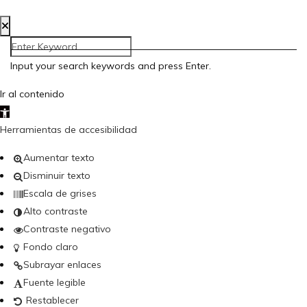
Input your search keywords and press Enter.
Ir al contenido
Abrir barra de herramientas
Herramientas de accesibilidad
Aumentar texto
Disminuir texto
Escala de grises
Alto contraste
Contraste negativo
Fondo claro
Subrayar enlaces
Fuente legible
Restablecer