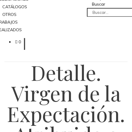
Buscar
CATÁLOGOS
OTROS
RABAJOS
EALIZADOS
0
Detalle.
Virgen de la
Expectación.