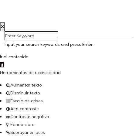
Política de Cookies
Accesibilidad
Input your search keywords and press Enter.
Ir al contenido
Abrir barra de herramientas
Herramientas de accesibilidad
Aumentar texto
Disminuir texto
Escala de grises
Alto contraste
Contraste negativo
Fondo claro
Subrayar enlaces