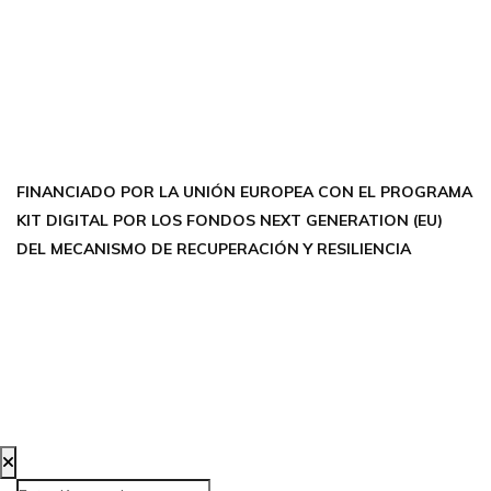
FACEBOOK
INSTAGRAM
X TWITTER
LINKEDIN
THREADS
FINANCIADO POR LA UNIÓN EUROPEA CON EL PROGRAMA
KIT DIGITAL POR LOS FONDOS NEXT GENERATION (EU)
DEL MECANISMO DE RECUPERACIÓN Y RESILIENCIA
Aviso Legal
Política de Privacidad
Política de Cookies
Accesibilidad
Creada por Bloom Social Media