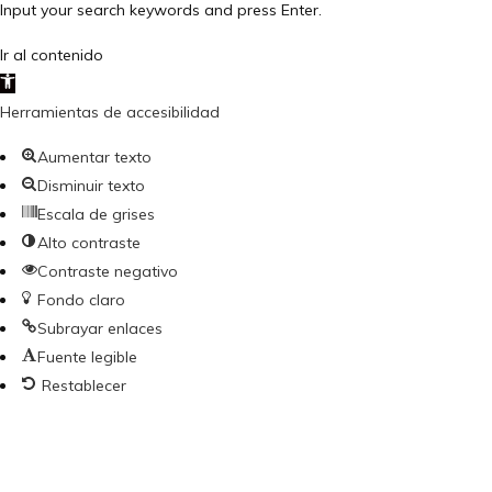
Input your search keywords and press Enter.
Ir al contenido
Abrir barra de herramientas
Herramientas de accesibilidad
Aumentar texto
Disminuir texto
Escala de grises
Alto contraste
Contraste negativo
Fondo claro
Subrayar enlaces
Fuente legible
Restablecer