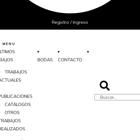
Registro / Ingreso
MENU
LTIMOS
BAJOS
BODAS
CONTACTO
TRABAJOS
ACTUALES
PUBLICACIONES
CATÁLOGOS
OTROS
TRABAJOS
REALIZADOS