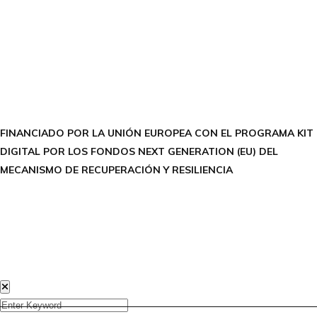
FACEBOOK
INSTAGRAM
X TWITTER
LINKEDIN
THREADS
FINANCIADO POR LA UNIÓN EUROPEA CON EL PROGRAMA KIT
DIGITAL POR LOS FONDOS NEXT GENERATION (EU) DEL
MECANISMO DE RECUPERACIÓN Y RESILIENCIA
Aviso Legal
Política de Privacidad
Política de Cookies
Accesibilidad
Creada por Bloom Social Media