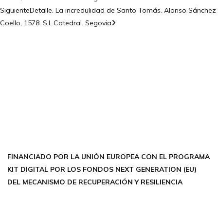
Siguiente
Detalle. La incredulidad de Santo Tomás. Alonso Sánchez
Coello, 1578. S.I. Catedral. Segovia
CONTÁCTANOS
Encuéntrame en:
FACEBOOK
INSTAGRAM
X TWITTER
LINKEDIN
THREADS
FINANCIADO POR LA UNIÓN EUROPEA CON EL PROGRAMA
KIT DIGITAL POR LOS FONDOS NEXT GENERATION (EU)
DEL MECANISMO DE RECUPERACIÓN Y RESILIENCIA