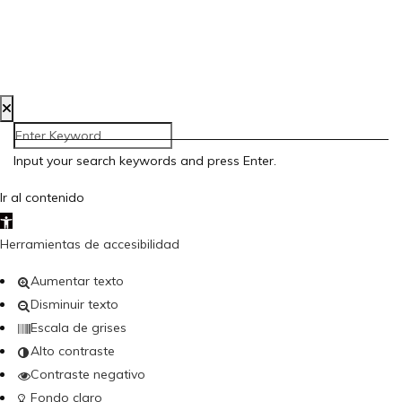
Aviso Legal
Política de Privacidad
Política de Cookies
Accesibilidad
Creada por Bloom Social Media
Input your search keywords and press Enter.
Ir al contenido
Abrir barra de herramientas
Herramientas de accesibilidad
Aumentar texto
Disminuir texto
Escala de grises
Alto contraste
Contraste negativo
Fondo claro