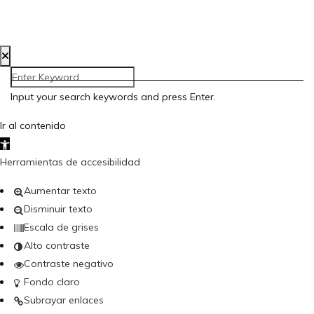
Creada por Bloom Social Media
Input your search keywords and press Enter.
Ir al contenido
Abrir barra de herramientas
Herramientas de accesibilidad
Aumentar texto
Disminuir texto
Escala de grises
Alto contraste
Contraste negativo
Fondo claro
Subrayar enlaces