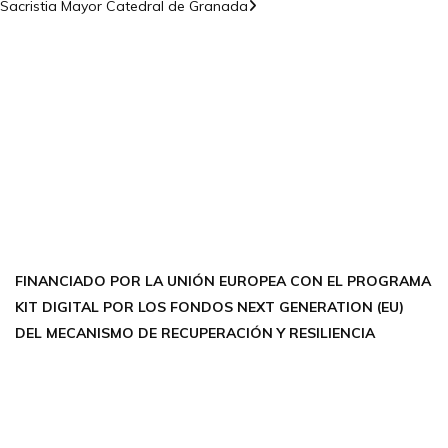
Sacristia Mayor Catedral de Granada
CONTÁCTANOS
Encuéntrame en:
FACEBOOK
INSTAGRAM
X TWITTER
LINKEDIN
THREADS
FINANCIADO POR LA UNIÓN EUROPEA CON EL PROGRAMA
KIT DIGITAL POR LOS FONDOS NEXT GENERATION (EU)
DEL MECANISMO DE RECUPERACIÓN Y RESILIENCIA
Aviso Legal
Política de Privacidad
Política de Cookies
Accesibilidad