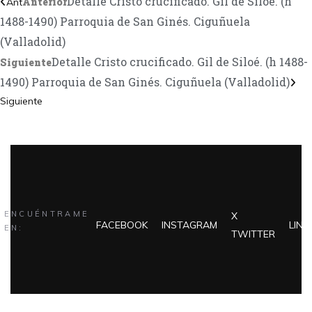
Detalle Cristo crucificado. Gil de Siloé. (h
Anterior
Ant
1488-1490) Parroquia de San Ginés. Ciguñuela
(Valladolid)
Detalle Cristo crucificado. Gil de Siloé. (h 1488-
Siguiente
1490) Parroquia de San Ginés. Ciguñuela (Valladolid)
Siguiente
ENCUÉNTRAME
X
FACEBOOK
INSTAGRAM
LINK
EN:
TWITTER