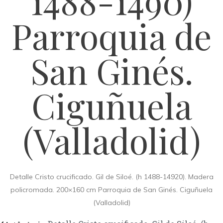
1488-1490)
Parroquia de
San Ginés.
Ciguñuela
(Valladolid)
Detalle Cristo crucificado. Gil de Siloé. (h 1488-14920). Madera
policromada. 200×160 cm Parroquia de San Ginés. Ciguñuela
(Valladolid)