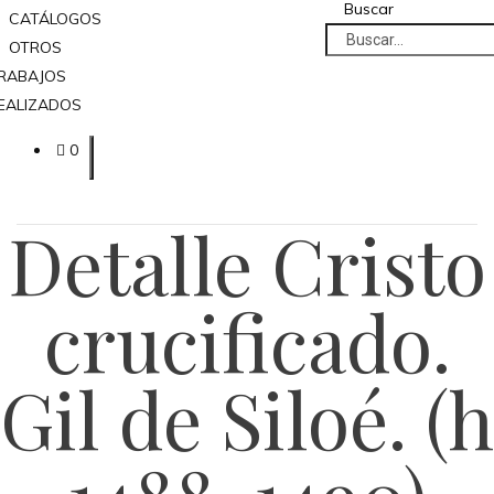
Buscar
CATÁLOGOS
OTROS
RABAJOS
EALIZADOS
0
Detalle Cristo
crucificado.
Gil de Siloé. (h