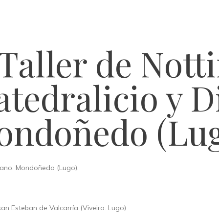
 Taller de Nott
tedralicio y D
ondoñedo (Lug
esano. Mondoñedo (Lugo).
san Esteban de Valcarría (Viveiro. Lugo)