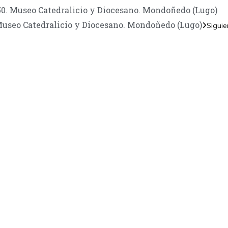
450. Museo Catedralicio y Diocesano. Mondoñedo (Lugo)
Museo Catedralicio y Diocesano. Mondoñedo (Lugo)
Siguie
TANOS
Encuéntrame en:
FACEBOOK
INSTAGRAM
X TWITTER
LINKEDIN