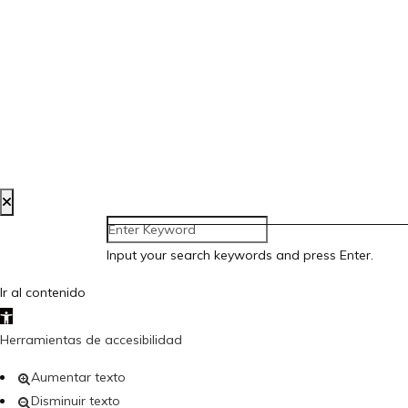
Input your search keywords and press Enter.
Ir al contenido
Abrir barra de herramientas
Herramientas de accesibilidad
Aumentar texto
Disminuir texto