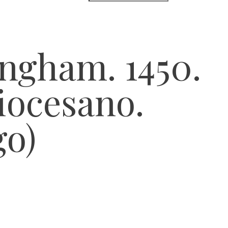
ingham. 1450.
iocesano.
o)