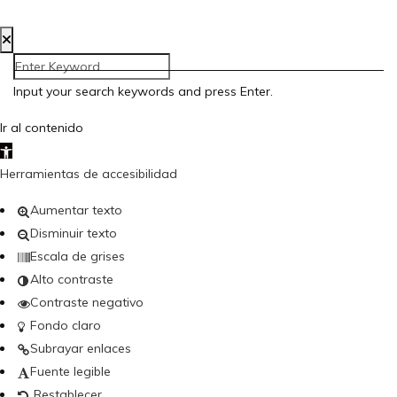
Creada por Bloom Social Media
Input your search keywords and press Enter.
Ir al contenido
Abrir barra de herramientas
Herramientas de accesibilidad
Aumentar texto
Disminuir texto
Escala de grises
Alto contraste
Contraste negativo
Fondo claro
Subrayar enlaces
Fuente legible
Restablecer