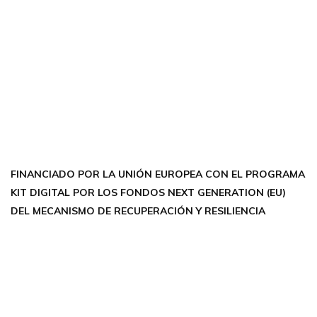
CONTÁCTANOS
Encuéntrame en:
FACEBOOK
INSTAGRAM
X TWITTER
LINKEDIN
THREADS
FINANCIADO POR LA UNIÓN EUROPEA CON EL PROGRAMA
KIT DIGITAL POR LOS FONDOS NEXT GENERATION (EU)
DEL MECANISMO DE RECUPERACIÓN Y RESILIENCIA
Aviso Legal
Política de Privacidad
Política de Cookies
Accesibilidad