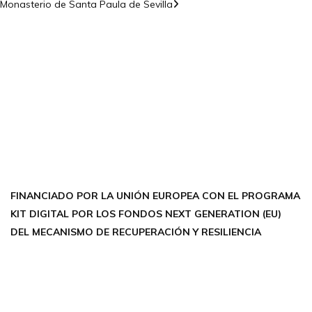
Monasterio de Santa Paula de Sevilla
CONTÁCTANOS
Encuéntrame en:
FACEBOOK
INSTAGRAM
X TWITTER
LINKEDIN
THREADS
FINANCIADO POR LA UNIÓN EUROPEA CON EL PROGRAMA
KIT DIGITAL POR LOS FONDOS NEXT GENERATION (EU)
DEL MECANISMO DE RECUPERACIÓN Y RESILIENCIA
Aviso Legal
Política de Privacidad
Política de Cookies
Accesibilidad