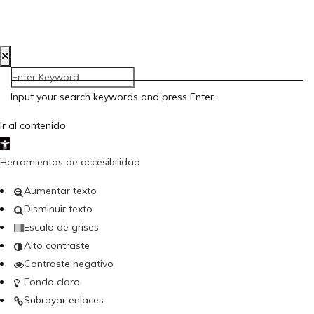
Creada por Bloom Social Media
Input your search keywords and press Enter.
Ir al contenido
Abrir barra de herramientas
Herramientas de accesibilidad
Aumentar texto
Disminuir texto
Escala de grises
Alto contraste
Contraste negativo
Fondo claro
Subrayar enlaces